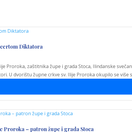
ncertom Diktatora
je Proroka, zaštitnika župe i grada Stoca, Ilindanske sveča
ri. U dvorištu župne crkve sv. Ilije Proroka okupilo se više s
je Proroka – patron župe i grada Stoca