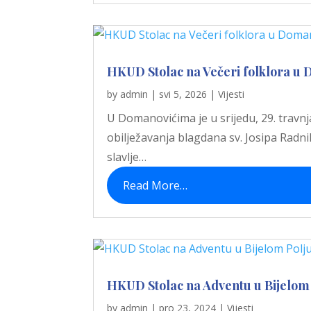
HKUD Stolac na Večeri folklora u
by
admin
|
svi 5, 2026
|
Vijesti
U Domanovićima je u srijedu, 29. travnj
obilježavanja blagdana sv. Josipa Radn
slavlje…
Read More…
HKUD Stolac na Adventu u Bijelom 
by
admin
|
pro 23, 2024
|
Vijesti