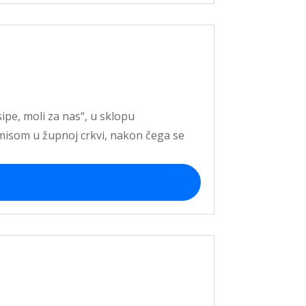
ipe, moli za nas“, u sklopu
 misom u župnoj crkvi, nakon čega se