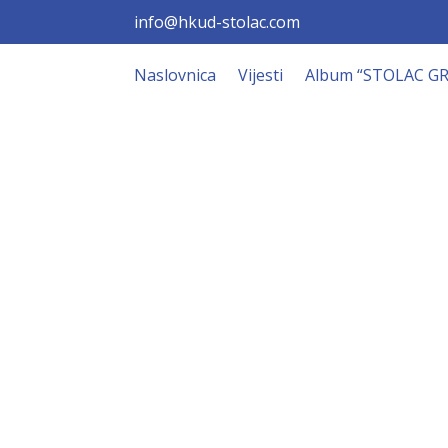
info@hkud-stolac.com
Naslovnica
Vijesti
Album “STOLAC G
Hkud “Stol
Dobrodošli!