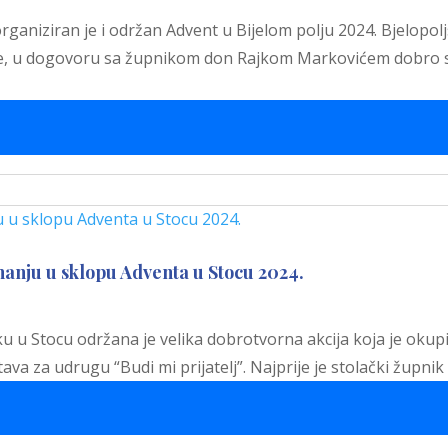
 organiziran je i održan Advent u Bijelom polju 2024. Bjelopo
ne, u dogovoru sa župnikom don Rajkom Markovićem dobro su
nju u sklopu Adventa u Stocu 2024.
 u Stocu održana je velika dobrotvorna akcija koja je okupil
stava za udrugu “Budi mi prijatelj”. Najprije je stolački žup