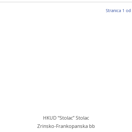
Stranica 1 od
Stolac grad svetog Ilije, u njemu mi najmilij
Stolac grad volim ja, sve dok teče Bregava…
HKUD “Stolac” Stolac
Zrinsko-Frankopanska bb