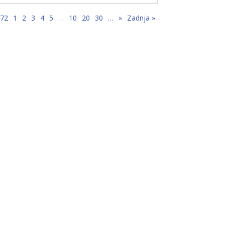
 72
1
2
3
4
5
…
10
20
30
…
»
Zadnja »
e,
”