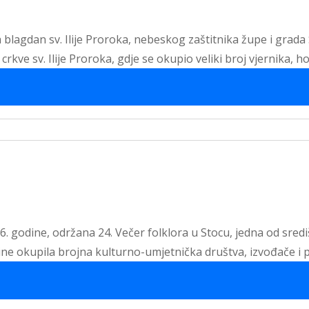
 blagdan sv. Ilije Proroka, nebeskog zaštitnika župe i grada
rkve sv. Ilije Proroka, gdje se okupio veliki broj vjernika, h
26. godine, održana 24. Večer folklora u Stocu, jedna od sred
dine okupila brojna kulturno-umjetnička društva, izvođače i p