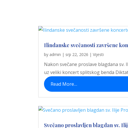
Ilindanske svečanosti završene ko
by
admin
|
srp 22, 2026
|
Vijesti
Nakon svečane proslave blagdana sv. Ili
uz veliki koncert splitskog benda Diktato
Read More…
Svečano proslavljen blagdan sv. Ili