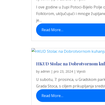
I ove godine u župi Potoci-Bijelo Polje
Folklorom, uključujući i mnoge župlja
je…
Read More…
HKUD Stolac na Dobrotvornom kuha
by
admin
|
pro 23, 2024
|
Vijesti
U subotu, 7. prosinca, u Gradskom parku
Grada Stoca, s ciljem prikupljanja sred
Read More…