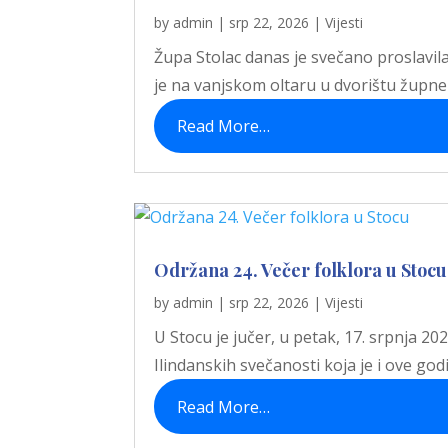
by
admin
|
srp 22, 2026
|
Vijesti
Župa Stolac danas je svečano proslavila
je na vanjskom oltaru u dvorištu župne c
Read More…
Održana 24. Večer folklora u Stocu
by
admin
|
srp 22, 2026
|
Vijesti
U Stocu je jučer, u petak, 17. srpnja 20
Ilindanskih svečanosti koja je i ove go
Read More…