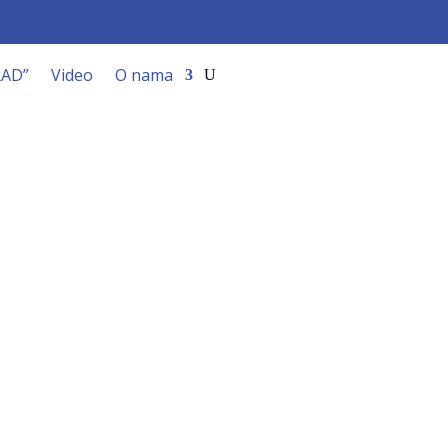
RAD”
Video
O nama
ac”