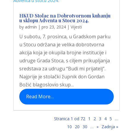
HKUD Stolac na Dobrotvornom kuhanju
u sklopu Adventa u Stocu 2024.
by
admin
|
pro 23, 2024
|
Vijesti
U subotu, 7. prosinca, u Gradskom parku
u Stocu održana je velika dobrotvorna
akcija koja je okupila brojne institucije i
udruge Grada Stoca, s ciljem prikupljanja
sredstava za udrugu “Budi mi prijatelj”.
Najprije je stolački župnik don Gordan
Božić blagoslovio skup…
Read More…
Stranica 1 od 72
1
2
3
4
5
…
10
20
30
…
»
Zadnja »