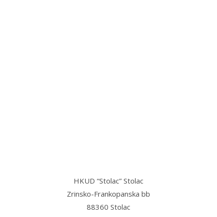
“Stolac grad svetog Ilije, u njemu
mi najmilije,
Stolac grad volim ja, sve dok teče
Bregava…”
HKUD “Stolac” Stolac
Zrinsko-Frankopanska bb
88360 Stolac