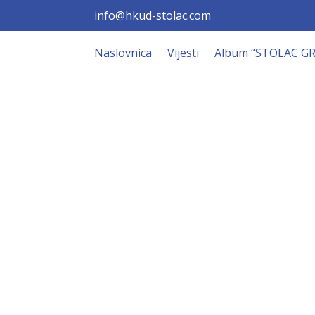
info@hkud-stolac.com
Naslovnica
Vijesti
Album “STOLAC G
Hkud “Stol
Dobrodošli!