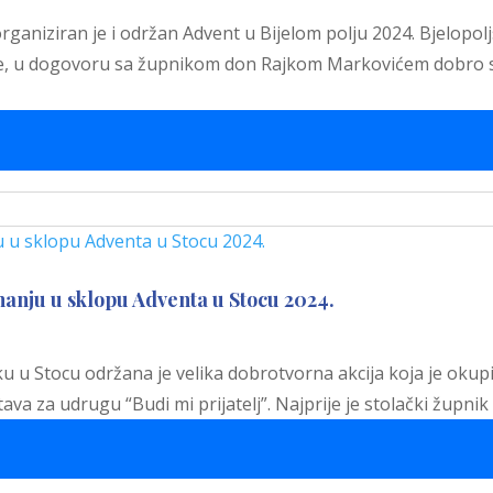
 organiziran je i održan Advent u Bijelom polju 2024. Bjelopo
ne, u dogovoru sa župnikom don Rajkom Markovićem dobro su
nju u sklopu Adventa u Stocu 2024.
 u Stocu održana je velika dobrotvorna akcija koja je okupil
stava za udrugu “Budi mi prijatelj”. Najprije je stolački žup