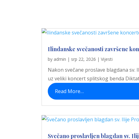
Ilindanske svečanosti završene ko
by
admin
|
srp 22, 2026
|
Vijesti
Nakon svečane proslave blagdana sv. Ili
uz veliki koncert splitskog benda Diktato
Read More…
Svečano proslavljen blagdan sv. Ili