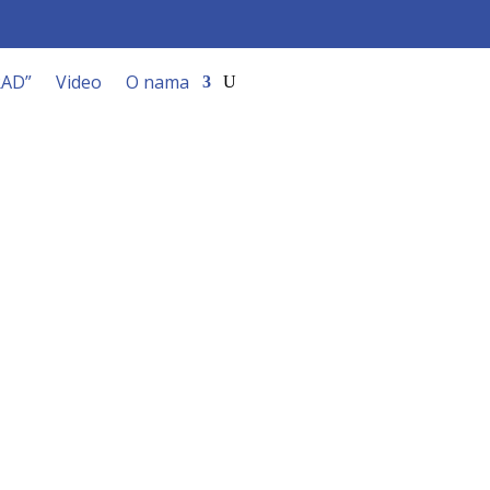
RAD”
Video
O nama
ac”