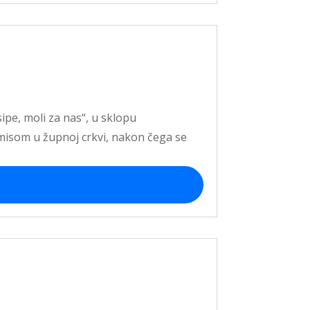
ipe, moli za nas“, u sklopu
 misom u župnoj crkvi, nakon čega se