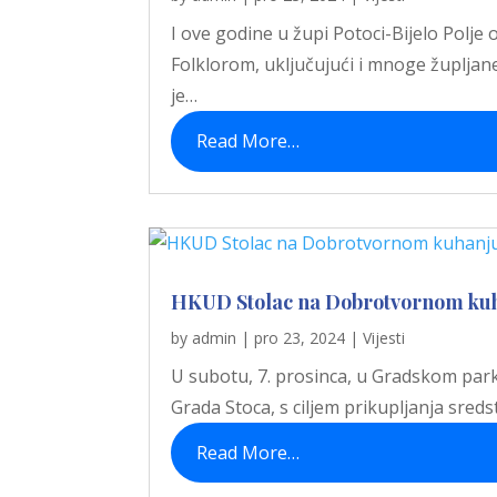
I ove godine u župi Potoci-Bijelo Polje
Folklorom, uključujući i mnoge župlja
je…
Read More…
HKUD Stolac na Dobrotvornom kuha
by
admin
|
pro 23, 2024
|
Vijesti
U subotu, 7. prosinca, u Gradskom parku
Grada Stoca, s ciljem prikupljanja sred
Read More…