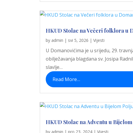
HKUD Stolac na Večeri folklora u
by
admin
|
svi 5, 2026
|
Vijesti
U Domanovićima je u srijedu, 29. travnj
obilježavanja blagdana sv. Josipa Radn
slavlje…
Read More…
HKUD Stolac na Adventu u Bijelom 
by
admin
|
pro 23, 2024
|
Vijesti