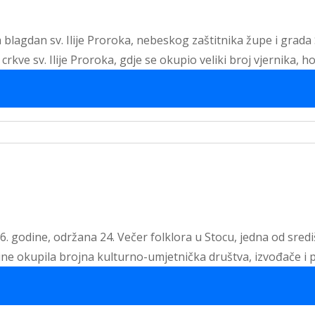
 blagdan sv. Ilije Proroka, nebeskog zaštitnika župe i grada
rkve sv. Ilije Proroka, gdje se okupio veliki broj vjernika, h
26. godine, održana 24. Večer folklora u Stocu, jedna od sred
dine okupila brojna kulturno-umjetnička društva, izvođače i p