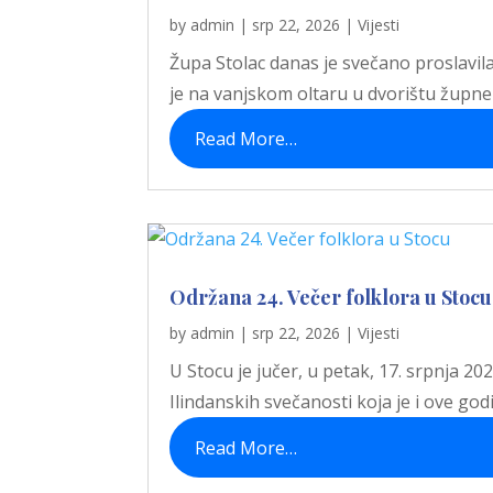
by
admin
|
srp 22, 2026
|
Vijesti
Župa Stolac danas je svečano proslavila
je na vanjskom oltaru u dvorištu župne c
Read More…
Održana 24. Večer folklora u Stocu
by
admin
|
srp 22, 2026
|
Vijesti
U Stocu je jučer, u petak, 17. srpnja 20
Ilindanskih svečanosti koja je i ove go
Read More…