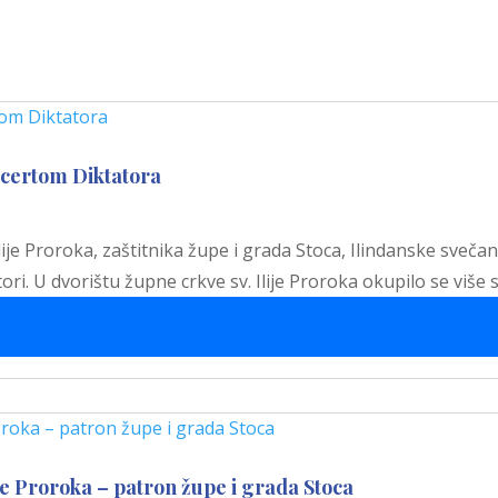
ncertom Diktatora
je Proroka, zaštitnika župe i grada Stoca, Ilindanske sveča
ri. U dvorištu župne crkve sv. Ilije Proroka okupilo se više s
je Proroka – patron župe i grada Stoca