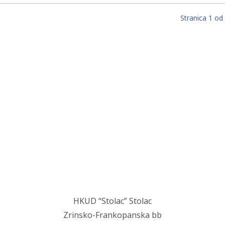
Stranica 1 od
Stolac grad svetog Ilije, u njemu mi najmilij
Stolac grad volim ja, sve dok teče Bregava…
HKUD “Stolac” Stolac
Zrinsko-Frankopanska bb