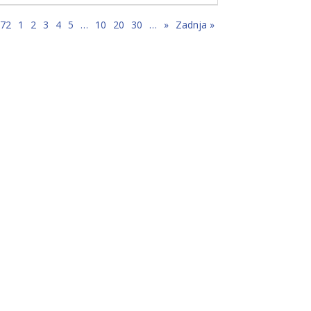
 72
1
2
3
4
5
…
10
20
30
…
»
Zadnja »
e,
”