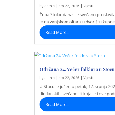
by
admin
|
srp 22, 2026
|
Vijesti
Župa Stolac danas je svečano proslavila
je na vanjskom oltaru u dvorištu župne c
Read More…
Održana 24. Večer folklora u Stocu
by
admin
|
srp 22, 2026
|
Vijesti
U Stocu je jučer, u petak, 17. srpnja 20
Ilindanskih svečanosti koja je i ove go
Read More…