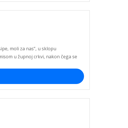
ipe, moli za nas“, u sklopu
 misom u župnoj crkvi, nakon čega se