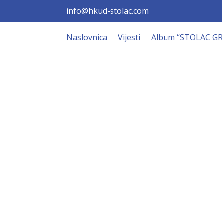
info@hkud-stolac.com
Naslovnica
Vijesti
Album “STOLAC G
Hkud “Stol
Dobrodošli!