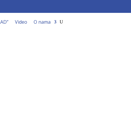
RAD”
Video
O nama
ac”