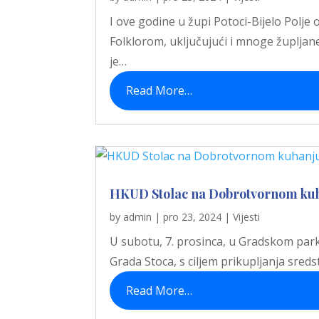
I ove godine u župi Potoci-Bijelo Polje
Folklorom, uključujući i mnoge župlja
je…
Read More…
HKUD Stolac na Dobrotvornom kuha
by
admin
|
pro 23, 2024
|
Vijesti
U subotu, 7. prosinca, u Gradskom parku
Grada Stoca, s ciljem prikupljanja sred
Read More…