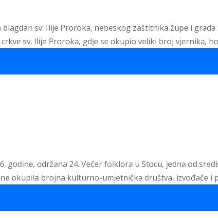
 blagdan sv. Ilije Proroka, nebeskog zaštitnika župe i grada
rkve sv. Ilije Proroka, gdje se okupio veliki broj vjernika, h
26. godine, održana 24. Večer folklora u Stocu, jedna od sred
dine okupila brojna kulturno-umjetnička društva, izvođače i p