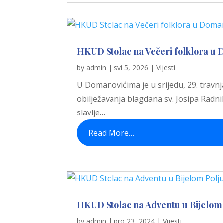
HKUD Stolac na Večeri folklora u
by
admin
|
svi 5, 2026
|
Vijesti
U Domanovićima je u srijedu, 29. travnj
obilježavanja blagdana sv. Josipa Radn
slavlje…
Read More…
HKUD Stolac na Adventu u Bijelom 
by
admin
|
pro 23, 2024
|
Vijesti