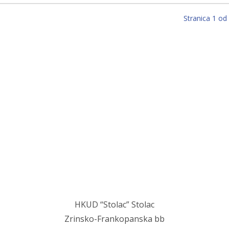
Stranica 1 od
Stolac grad svetog Ilije, u njemu mi najmilij
Stolac grad volim ja, sve dok teče Bregava…
HKUD “Stolac” Stolac
Zrinsko-Frankopanska bb