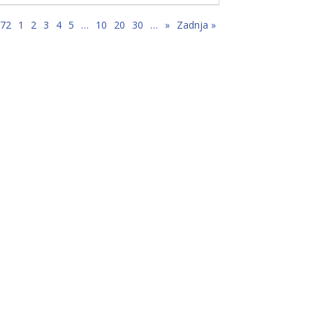
 72
1
2
3
4
5
…
10
20
30
…
»
Zadnja »
e,
”