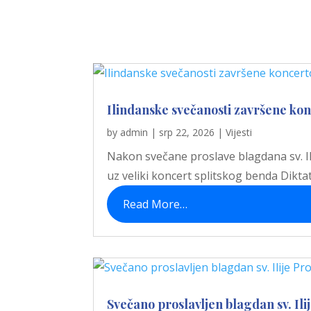
Ilindanske svečanosti završene ko
by
admin
|
srp 22, 2026
|
Vijesti
Nakon svečane proslave blagdana sv. Ili
uz veliki koncert splitskog benda Diktato
Read More…
Svečano proslavljen blagdan sv. Ili