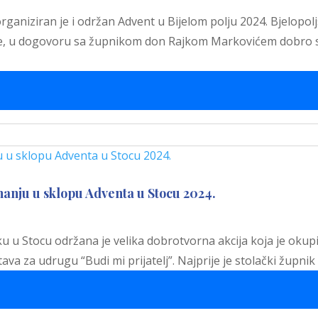
 organiziran je i održan Advent u Bijelom polju 2024. Bjelopo
ne, u dogovoru sa župnikom don Rajkom Markovićem dobro su
nju u sklopu Adventa u Stocu 2024.
 u Stocu održana je velika dobrotvorna akcija koja je okupil
stava za udrugu “Budi mi prijatelj”. Najprije je stolački žup