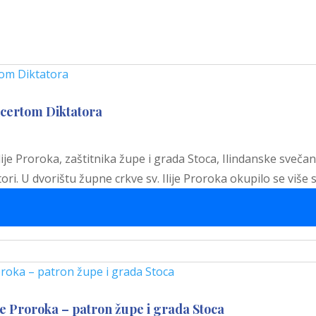
ncertom Diktatora
je Proroka, zaštitnika župe i grada Stoca, Ilindanske sveča
ri. U dvorištu župne crkve sv. Ilije Proroka okupilo se više s
je Proroka – patron župe i grada Stoca