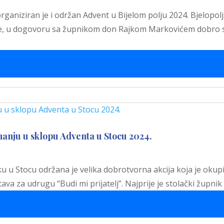
 organiziran je i održan Advent u Bijelom polju 2024. Bjelopo
ne, u dogovoru sa župnikom don Rajkom Markovićem dobro su
nju u sklopu Adventa u Stocu 2024.
 u Stocu održana je velika dobrotvorna akcija koja je okupil
stava za udrugu “Budi mi prijatelj”. Najprije je stolački žup