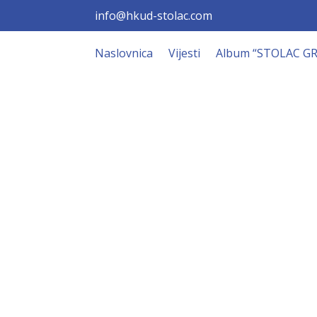
info@hkud-stolac.com
Naslovnica
Vijesti
Album “STOLAC G
Hkud “Stol
Dobrodošli!