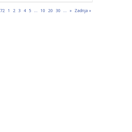
 72
1
2
3
4
5
…
10
20
30
…
»
Zadnja »
e,
”