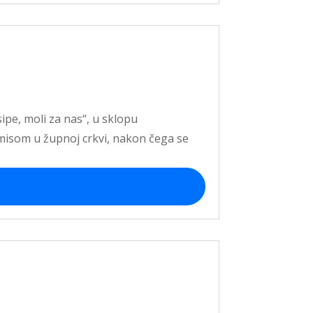
ipe, moli za nas“, u sklopu
 misom u župnoj crkvi, nakon čega se