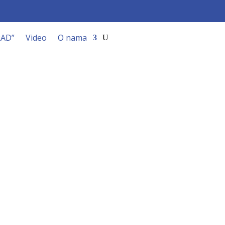
RAD”
Video
O nama
ac”