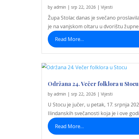
by
admin
|
srp 22, 2026
|
Vijesti
Župa Stolac danas je svečano proslavila
je na vanjskom oltaru u dvorištu župne c
Read More…
Održana 24. Večer folklora u Stocu
by
admin
|
srp 22, 2026
|
Vijesti
U Stocu je jučer, u petak, 17. srpnja 20
Ilindanskih svečanosti koja je i ove go
Read More…