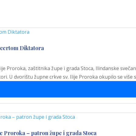
ncertom Diktatora
je Proroka, zaštitnika župe i grada Stoca, Ilindanske sveča
ri. U dvorištu župne crkve sv. Ilije Proroka okupilo se više s
je Proroka – patron župe i grada Stoca