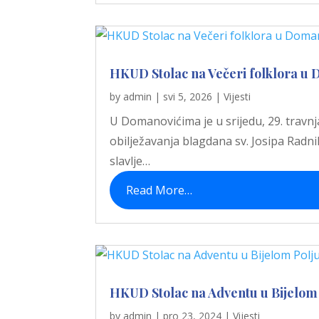
HKUD Stolac na Večeri folklora u
by
admin
|
svi 5, 2026
|
Vijesti
U Domanovićima je u srijedu, 29. travnj
obilježavanja blagdana sv. Josipa Radn
slavlje…
Read More…
HKUD Stolac na Adventu u Bijelom 
by
admin
|
pro 23, 2024
|
Vijesti