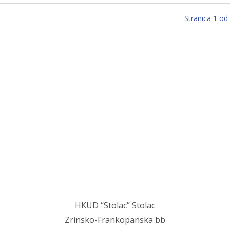
Stranica 1 od
Stolac grad svetog Ilije, u njemu mi najmilij
Stolac grad volim ja, sve dok teče Bregava…
HKUD “Stolac” Stolac
Zrinsko-Frankopanska bb