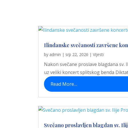
Ilindanske svečanosti završene ko
by
admin
|
srp 22, 2026
|
Vijesti
Nakon svečane proslave blagdana sv. Ili
uz veliki koncert splitskog benda Diktato
Read More…
Svečano proslavljen blagdan sv. Ili