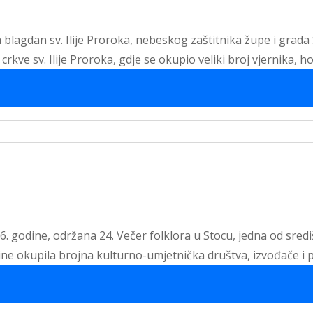
 blagdan sv. Ilije Proroka, nebeskog zaštitnika župe i grada
rkve sv. Ilije Proroka, gdje se okupio veliki broj vjernika, h
26. godine, održana 24. Večer folklora u Stocu, jedna od sred
dine okupila brojna kulturno-umjetnička društva, izvođače i p