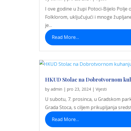
I ove godine u župi Potoci-Bijelo Polje
Folklorom, uključujući i mnoge župlja
je…
Read More…
HKUD Stolac na Dobrotvornom kuha
by
admin
|
pro 23, 2024
|
Vijesti
U subotu, 7. prosinca, u Gradskom parku
Grada Stoca, s ciljem prikupljanja sred
Read More…