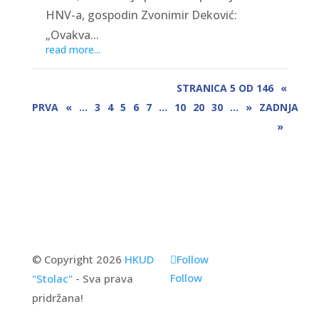
HNV-a, gospodin Zvonimir Deković:
„Ovakva...
read more...
STRANICA 5 OD 146
«
PRVA
«
...
3
4
5
6
7
...
10
20
30
...
»
ZADNJA
»
© Copyright 2026
HKUD
Follow
Follow
"Stolac"
- Sva prava
pridržana!