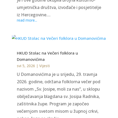
je i ove godine okupila brojna kulturno-
umjetnička društva, izvođače i posjetitelje
iz Hercegovine....
read more...
HKUD Stolac na Večeri folklora u
Domanovićima
svi 5, 2026
|
Vijesti
U Domanovićima je u srijedu, 29. travnja
2026. godine, održana folklorna večer pod
nazivom „Sv. Josipe, moli za nas“, u sklopu
obilježavanja blagdana sv. Josipa Radnika,
zaštitnika župe. Program je započeo
večernjom svetom misom u župnoj crkvi,