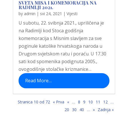
SVETA MISA I KOMEMORACIJA NA
RADIMLJI 2021.
by
admin
|
svi 24, 2021
|
Vijesti
U subotu, 22. svibnja 2021., upriličena je
na Radimlji kod Stoca godišnja
komemoracija s Misnim slavljem za sve
poginule katolike hrvatskoga naroda u
Drugom svjetskom ratu i poraću. U 17.30
sati kod spomenika podignuta 2005.,
ovogodišnje stolačke krizmanice…
Read More…
Stranica 10 od 72
« Prva
«
…
8
9
10
11
12
…
20
30
40
…
»
Zadnja »