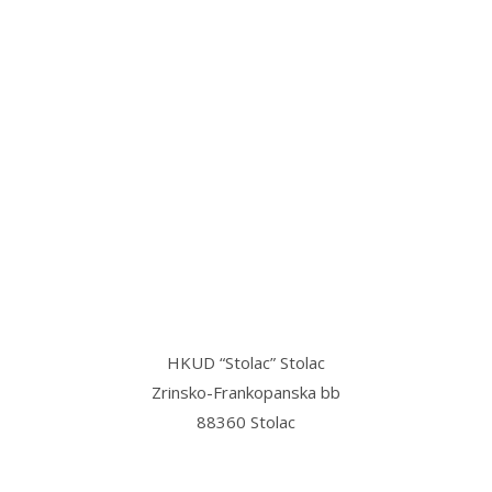
“Stolac grad svetog Ilije, u njemu
mi najmilije,
Stolac grad volim ja, sve dok teče
Bregava…”
HKUD “Stolac” Stolac
Zrinsko-Frankopanska bb
88360 Stolac