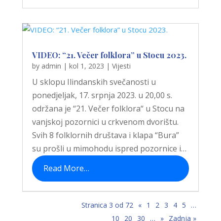
VIDEO: “21. Večer folklora” u Stocu 2023.
by
admin
|
kol 1, 2023
|
Vijesti
U sklopu Ilindanskih svečanosti u
ponedjeljak, 17. srpnja 2023. u 20,00 s.
održana je “21. Večer folklora“ u Stocu na
vanjskoj pozornici u crkvenom dvorištu.
Svih 8 folklornih društava i klapa “Bura”
su prošli u mimohodu ispred pozornice i…
Read More…
Stranica 3 od 72
«
1
2
3
4
5
…
10
20
30
…
»
Zadnja »