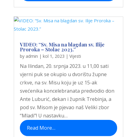
VIDEO: “Sv. Misa na blagdan sv. Ilije
Proroka – Stolac 2023.”
by
admin
|
kol 1, 2023
|
Vijesti
Na Ilindan, 20. srpnja 2023. u 11,00 sati
vjerni puk se okupio u dvorištu župne
crkve, na sv. Misu koju je uz 15-ak
svećenika koncelebranata predvodio don
Ante Luburić, dekan i župnik Trebinja, a
pod sv. Misom je pjevao naš Veliki zbor
“Mladi”! U nastavku…
Read More…