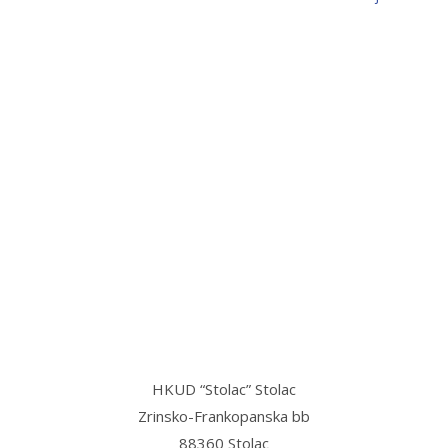
“Stolac grad svetog Ilije, u njemu
mi najmilije,
Stolac grad volim ja, sve dok teče
Bregava…”
HKUD “Stolac” Stolac
Zrinsko-Frankopanska bb
88360 Stolac