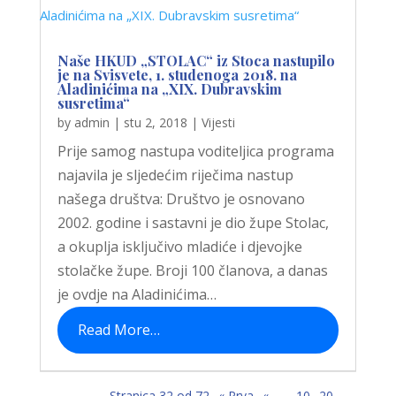
Naše HKUD „STOLAC“ iz Stoca nastupilo
je na Svisvete, 1. studenoga 2018. na
Aladinićima na „XIX. Dubravskim
susretima“
by
admin
|
stu 2, 2018
|
Vijesti
Prije samog nastupa voditeljica programa
najavila je sljedećim riječima nastup
našega društva: Društvo je osnovano
2002. godine i sastavni je dio župe Stolac,
a okuplja isključivo mladiće i djevojke
stolačke župe. Broji 100 članova, a danas
je ovdje na Aladinićima…
Read More…
Stranica 32 od 72
« Prva
«
…
10
20
…