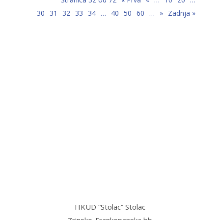
30
31
32
33
34
…
40
50
60
…
»
Zadnja »
“Stolac grad svetog Ilije, u njemu
mi najmilije,
Stolac grad volim ja, sve dok teče
Bregava…”
HKUD “Stolac” Stolac