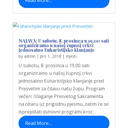
Read More…
NAJAVA: U subotu, 8. prosinca u 19,00 sati
organiziramo u našoj župnoj crkvi
jednosatno Euharistijsko klanjanje
by
admin
|
pro 1, 2018
|
Vijesti
U subotu, 8. prosinca u 19,00 sati
organiziramo u našoj župnoj crkvi
jednosatno Euharistijsko klanjanje pred
Presvetim za čitavu našu župu. Program
večeri: Izlaganje Presvetog Sakramenta
na oltaru uz prigodnu pjesmu, zatim će se
ispreplitati duhovni programi kroz…
Read More…