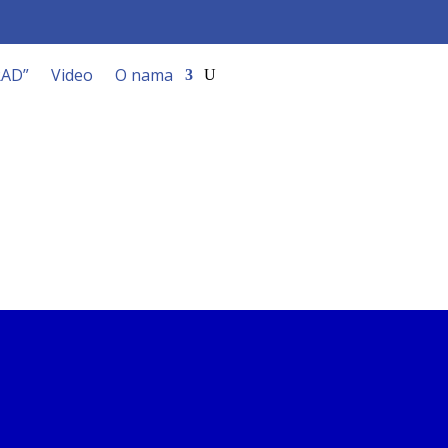
RAD”
Video
O nama