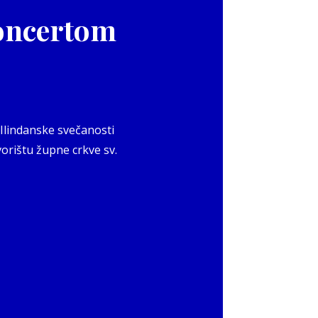
koncertom
 Ilindanske svečanosti
vorištu župne crkve sv.