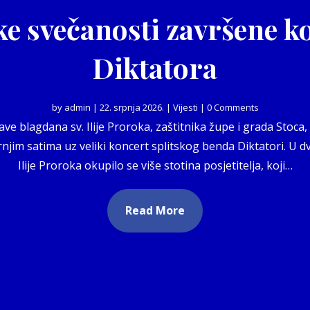
ke svečanosti završene 
Diktatora
by
admin
|
22. srpnja 2026.
|
Vijesti
| 0 Comments
e blagdana sv. Ilije Proroka, zaštitnika župe i grada Stoca,
njim satima uz veliki koncert splitskog benda Diktatori. U d
Ilije Proroka okupilo se više stotina posjetitelja, koji…
Read More