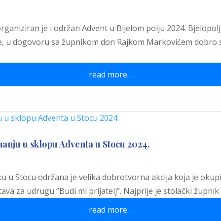
 organiziran je i održan Advent u Bijelom polju 2024. Bjelopo
ne, u dogovoru sa župnikom don Rajkom Markovićem dobro su
read more…
nju u sklopu Adventa u Stocu 2024.
 u Stocu održana je velika dobrotvorna akcija koja je okupil
stava za udrugu “Budi mi prijatelj”. Najprije je stolački žup
read more…