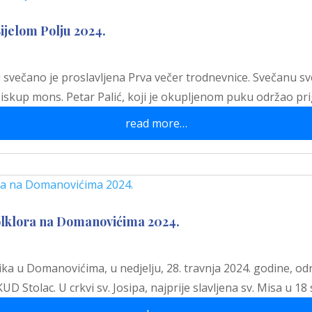
ijelom Polju 2024.
ju svečano je proslavljena Prva večer trodnevnice. Svečanu sv
iskup mons. Petar Palić, koji je okupljenom puku održao pr
read more…
folklora na Domanovićima 2024.
a u Domanovićima, u nedjelju, 28. travnja 2024. godine, odr
 Stolac. U crkvi sv. Josipa, najprije slavljena sv. Misa u 18 s