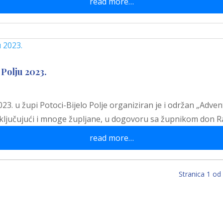
read more…
Polju 2023.
3. u župi Potoci-Bijelo Polje organiziran je i održan „Advent
uključujući i mnoge župljane, u dogovoru sa župnikom don
read more…
Stranica 1 od