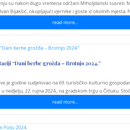
Prenju su nakon dugo vremena održani Miholjdanski susreti. 
 Ivan Bijakšić, okupljajući vjernike i goste iz okolnih mjest
read more…
aciji “Dani berbe grožđa – Brotnjo 2024.”
ove je godine sudjelovao na 69. turističko-kulturno gospodar
 u nedjelju, 22. rujna 2024., na gradskom trgu u Čitluku. Sto
read more…