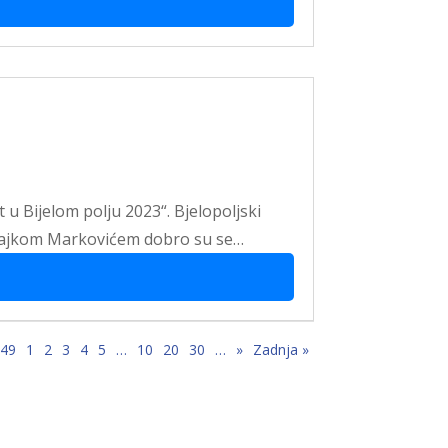
 u Bijelom polju 2023“. Bjelopoljski
 Rajkom Markovićem dobro su se…
 49
1
2
3
4
5
…
10
20
30
…
»
Zadnja »