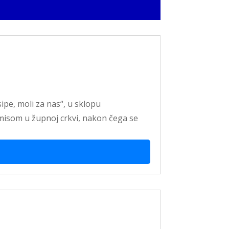
ipe, moli za nas“, u sklopu
 misom u župnoj crkvi, nakon čega se