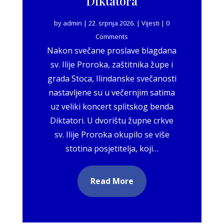
Diktatora
by
admin
|
22. srpnja 2026.
|
Vijesti
| 0
Comments
Nakon svečane proslave blagdana
sv. Ilije Proroka, zaštitnika župe i
grada Stoca, Ilindanske svečanosti
nastavljene su u večernjim satima
uz veliki koncert splitskog benda
Diktatori. U dvorištu župne crkve
sv. Ilije Proroka okupilo se više
stotina posjetitelja, koji…
Read More