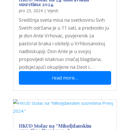
susretima 2024.
pro 23, 2024
|
Vijesti
Središnja sveta misa na svetkovinu Svih
Svetih održana je u 11 sati, a predvodio ju
je don Ante Vrhovac, povjerenik za
pastoral braka i obitelji u Vrhbosanskoj
nadbiskupiji. Don Ante je u svojoj
propovijedi istaknuo značaj blagdana,
podsjećajući okupljene na život i…
read more…
HKUD Stolac na “Miholjdanskim