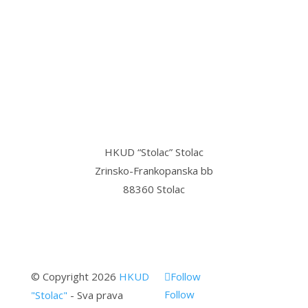
“Stolac grad svetog Ilije, u njemu
mi najmilije,
Stolac grad volim ja, sve dok teče
Bregava…”
HKUD “Stolac” Stolac
Zrinsko-Frankopanska bb
88360 Stolac
© Copyright 2026
HKUD
Follow
Follow
"Stolac"
- Sva prava