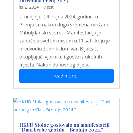
susretima Prenj 2024.”
lis 2, 2024
|
Vijesti
U nedjelju, 29. rujna 2024. godine, u
Prenju su nakon dugo vremena održani
Miholjdanski susreti. Manifestacija je
započela svetom misom u 11 sati, koju je
predvodio župnik don Ivan Bijakšić,
okupljajući vjernike i goste iz okolnih
mjesta. Nakon duhovnog dijela…
read more…
HKUD Stolac gostovalo na manifestaciji
“Dani berbe grožđa – Brotnjo 2024.”