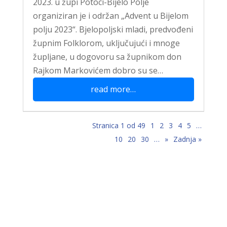
2023. u župi Potoci-Bijelo Polje
organiziran je i održan „Advent u Bijelom
polju 2023“. Bjelopoljski mladi, predvođeni
župnim Folklorom, uključujući i mnoge
župljane, u dogovoru sa župnikom don
Rajkom Markovićem dobro su se…
read more…
Stranica 1 od 49
1
2
3
4
5
…
10
20
30
…
»
Zadnja »