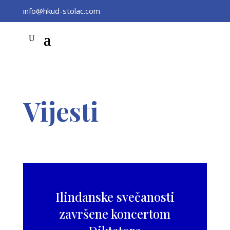
info@hkud-stolac.com
Vijesti
Ilindanske svečanosti
završene koncertom