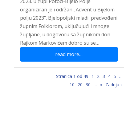
2023. u župi Potoci-Bijelo Polje
organiziran je i održan „Advent u Bijelom
polju 2023“. Bjelopoljski mladi, predvođeni
župnim Folklorom, uključujući i mnoge
župljane, u dogovoru sa župnikom don
Rajkom Markovićem dobro su se…
read more…
Stranica 1 od 49
1
2
3
4
5
…
10
20
30
…
»
Zadnja »