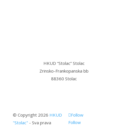
“Stolac grad svetog Ilije, u njemu
mi najmilije,
Stolac grad volim ja, sve dok teče
Bregava…”
HKUD “Stolac” Stolac
Zrinsko-Frankopanska bb
88360 Stolac
© Copyright 2026
HKUD
Follow
Follow
"Stolac"
- Sva prava