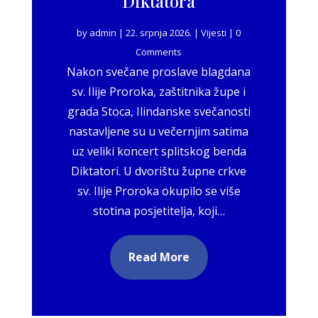
Diktatora
by
admin
|
22. srpnja 2026.
|
Vijesti
| 0
Comments
Nakon svečane proslave blagdana
sv. Ilije Proroka, zaštitnika župe i
grada Stoca, Ilindanske svečanosti
nastavljene su u večernjim satima
uz veliki koncert splitskog benda
Diktatori. U dvorištu župne crkve
sv. Ilije Proroka okupilo se više
stotina posjetitelja, koji…
Read More