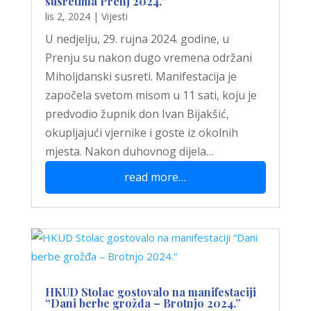
susretima Prenj 2024.”
lis 2, 2024
|
Vijesti
U nedjelju, 29. rujna 2024. godine, u
Prenju su nakon dugo vremena održani
Miholjdanski susreti. Manifestacija je
započela svetom misom u 11 sati, koju je
predvodio župnik don Ivan Bijakšić,
okupljajući vjernike i goste iz okolnih
mjesta. Nakon duhovnog dijela…
read more…
HKUD Stolac gostovalo na manifestaciji
“Dani berbe grožđa – Brotnjo 2024.”