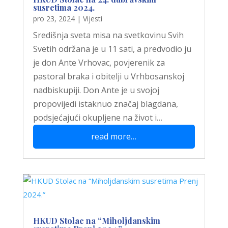
susretima 2024.
pro 23, 2024
|
Vijesti
Središnja sveta misa na svetkovinu Svih
Svetih održana je u 11 sati, a predvodio ju
je don Ante Vrhovac, povjerenik za
pastoral braka i obitelji u Vrhbosanskoj
nadbiskupiji. Don Ante je u svojoj
propovijedi istaknuo značaj blagdana,
podsjećajući okupljene na život i…
read more…
HKUD Stolac na “Miholjdanskim