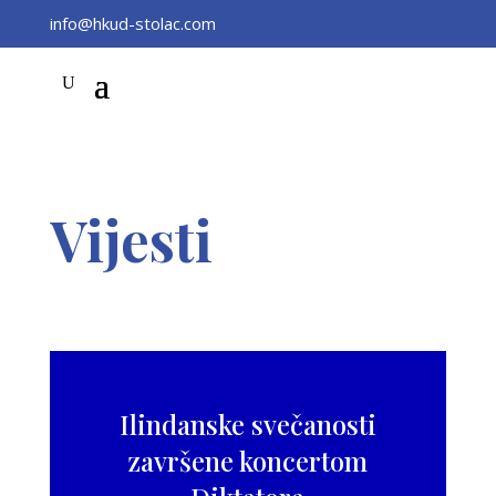
info@hkud-stolac.com
Vijesti
Ilindanske svečanosti
završene koncertom