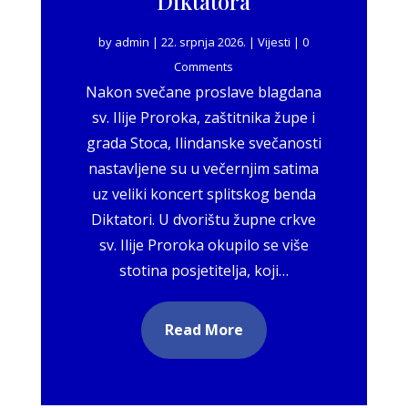
Diktatora
by
admin
|
22. srpnja 2026.
|
Vijesti
| 0
Comments
Nakon svečane proslave blagdana
sv. Ilije Proroka, zaštitnika župe i
grada Stoca, Ilindanske svečanosti
nastavljene su u večernjim satima
uz veliki koncert splitskog benda
Diktatori. U dvorištu župne crkve
sv. Ilije Proroka okupilo se više
stotina posjetitelja, koji…
Read More