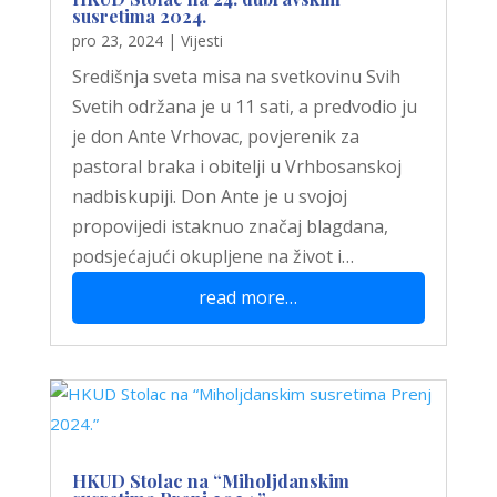
susretima 2024.
pro 23, 2024
|
Vijesti
Središnja sveta misa na svetkovinu Svih
Svetih održana je u 11 sati, a predvodio ju
je don Ante Vrhovac, povjerenik za
pastoral braka i obitelji u Vrhbosanskoj
nadbiskupiji. Don Ante je u svojoj
propovijedi istaknuo značaj blagdana,
podsjećajući okupljene na život i…
read more…
HKUD Stolac na “Miholjdanskim