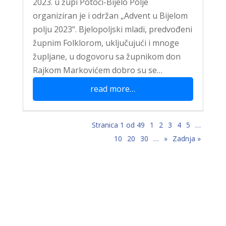
2023. u župi Potoci-Bijelo Polje
organiziran je i održan „Advent u Bijelom
polju 2023“. Bjelopoljski mladi, predvođeni
župnim Folklorom, uključujući i mnoge
župljane, u dogovoru sa župnikom don
Rajkom Markovićem dobro su se…
read more…
Stranica 1 od 49
1
2
3
4
5
…
10
20
30
…
»
Zadnja »