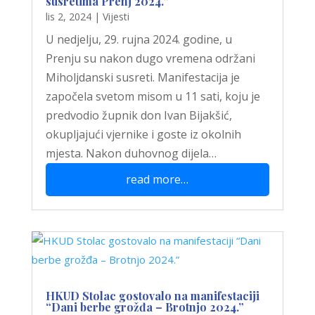
susretima Prenj 2024.”
lis 2, 2024
|
Vijesti
U nedjelju, 29. rujna 2024. godine, u
Prenju su nakon dugo vremena održani
Miholjdanski susreti. Manifestacija je
započela svetom misom u 11 sati, koju je
predvodio župnik don Ivan Bijakšić,
okupljajući vjernike i goste iz okolnih
mjesta. Nakon duhovnog dijela…
read more…
HKUD Stolac gostovalo na manifestaciji
“Dani berbe grožđa – Brotnjo 2024.”