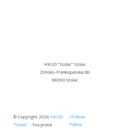
“Stolac grad svetog Ilije, u njemu
mi najmilije,
Stolac grad volim ja, sve dok teče
Bregava…”
HKUD “Stolac” Stolac
Zrinsko-Frankopanska bb
88360 Stolac
© Copyright 2026
HKUD
Follow
Follow
"Stolac"
- Sva prava