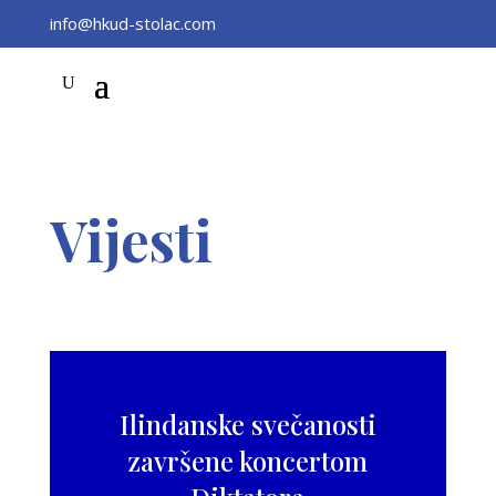
info@hkud-stolac.com
Vijesti
Ilindanske svečanosti
završene koncertom