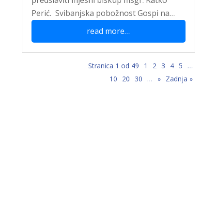
predslaviti mjesni biskup msgr. Ratko
Perić. Svibanjska pobožnost Gospi na…
read more…
Stranica 1 od 49
1
2
3
4
5
…
10
20
30
…
»
Zadnja »
“Stolac grad svetog Ilije, u njemu
mi najmilije,
Stolac grad volim ja, sve dok teče
Bregava…”