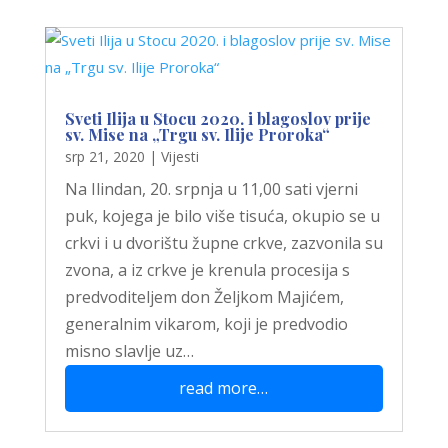
Sveti Ilija u Stocu 2020. i blagoslov prije
sv. Mise na „Trgu sv. Ilije Proroka“
srp 21, 2020
|
Vijesti
Na Ilindan, 20. srpnja u 11,00 sati vjerni
puk, kojega je bilo više tisuća, okupio se u
crkvi i u dvorištu župne crkve, zazvonila su
zvona, a iz crkve je krenula procesija s
predvoditeljem don Željkom Majićem,
generalnim vikarom, koji je predvodio
misno slavlje uz…
read more…