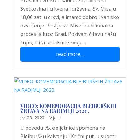
Brašančevo-Korosande, zapovijedna
Svetkovina i crkvena i državna. Sv. Misa u
18,00 sati u crkvi, a imamo dobro i vanjsko
ozvučenje. Poslije sv. Mise tradicionalna
procesija kroz Grad. Pozivam čitavu našu
župu, a i vi potaknite svoje…
read more…
VIDEO: KOMEMORACIJA BLEIBURŠKIH
ŽRTAVA NA RADIMLJI 2020.
svi 23, 2020
|
Vijesti
U povodu 75. obljetnice spomena na
Bleiburšku kalvariju i Križni put, u subotu