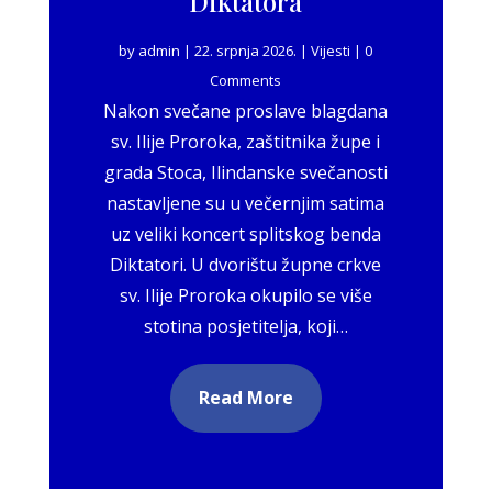
Diktatora
by
admin
|
22. srpnja 2026.
|
Vijesti
| 0
Comments
Nakon svečane proslave blagdana
sv. Ilije Proroka, zaštitnika župe i
grada Stoca, Ilindanske svečanosti
nastavljene su u večernjim satima
uz veliki koncert splitskog benda
Diktatori. U dvorištu župne crkve
sv. Ilije Proroka okupilo se više
stotina posjetitelja, koji…
Read More