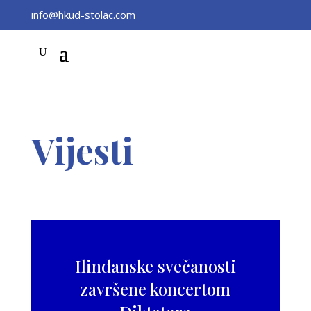
info@hkud-stolac.com
Vijesti
Ilindanske svečanosti
završene koncertom