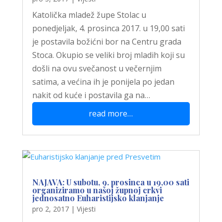
Katolička mladež župe Stolac u
ponedjeljak, 4. prosinca 2017. u 19,00 sati
je postavila božićni bor na Centru grada
Stoca. Okupio se veliki broj mladih koji su
došli na ovu svečanost u večernjim
satima, a većina ih je ponijela po jedan
nakit od kuće i postavila ga na…
read more…
NAJAVA: U subotu, 9. prosinca u 19,00 sati
organiziramo u našoj župnoj crkvi
jednosatno Euharistijsko klanjanje
pro 2, 2017
|
Vijesti