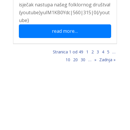
isječak nastupa našeg folklornog društva!
{youtube}yuIM1KB0Ydc|560|315|0{/yout
ube}
read more…
Stranica 1 od 49
1
2
3
4
5
…
10
20
30
…
»
Zadnja »
“Stolac grad svetog Ilije, u njemu
mi najmilije,
Stolac grad volim ja, sve dok teče