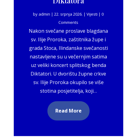
Diktatora
by
admin
|
22. srpnja 2026.
|
Vijesti
| 0
Comments
Nakon svečane proslave blagdana
sv. Ilije Proroka, zaštitnika župe i
grada Stoca, Ilindanske svečanosti
nastavljene su u večernjim satima
uz veliki koncert splitskog benda
Diktatori. U dvorištu župne crkve
sv. Ilije Proroka okupilo se više
stotina posjetitelja, koji…
Read More