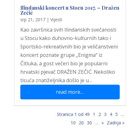
Ilindanski koncert u Stocu 2017. – Dražen
Zečić
srp 21, 2017
|
Vijesti
Kao završnica svih Ilindanskih svečanosti
u Stocu kako duhovno-kulturnih tako i
športsko-rekreativnih bio je veličanstveni
koncert poznate grupe „Enigma“ iz
Čitluka, a gost večeri bio je popularni
hrvatski pjevač DRAŽEN ZEČIĆ. Nekoliko
tisuća znatiželjnika došlo je u…
read more…
Stranica 1 od 49
1
2
3
4
5
…
10
20
30
…
»
Zadnja »