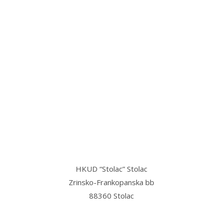
“Stolac grad svetog Ilije, u njemu
mi najmilije,
Stolac grad volim ja, sve dok teče
Bregava…”
HKUD “Stolac” Stolac
Zrinsko-Frankopanska bb
88360 Stolac