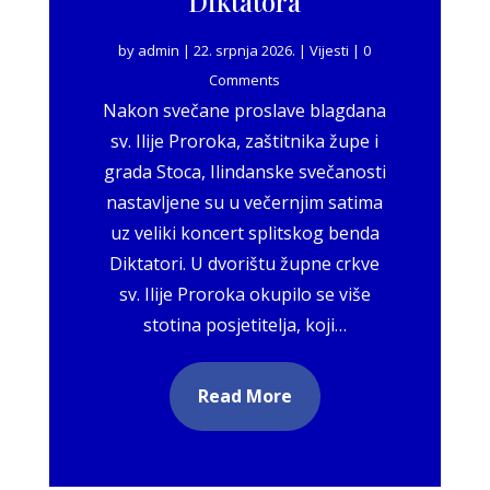
Diktatora
by
admin
|
22. srpnja 2026.
|
Vijesti
| 0
Comments
Nakon svečane proslave blagdana
sv. Ilije Proroka, zaštitnika župe i
grada Stoca, Ilindanske svečanosti
nastavljene su u večernjim satima
uz veliki koncert splitskog benda
Diktatori. U dvorištu župne crkve
sv. Ilije Proroka okupilo se više
stotina posjetitelja, koji…
Read More