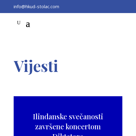
info@hkud-stolac.com
Vijesti
Ilindanske svečanosti
završene koncertom