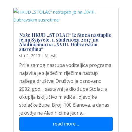
Naše HKUD „STOLAC“ iz Stoca nastupilo
je na Svisvete, 1. studenoga 2017. na
Aladinićima na „XVIII. Dubravskim
susretima“
stu 2, 2017
|
Vijesti
Prije samog nastupa voditeljica programa
najavila je sljedećim riječima nastup
našega društva: Društvo je osnovano
2002. god. i sastavni je dio župe Stolac, a
okuplja isključivo mladiće i djevojke
stolačke župe. Broji 100 članova, a danas
je ovdje na Aladinićima jedna…
read more…