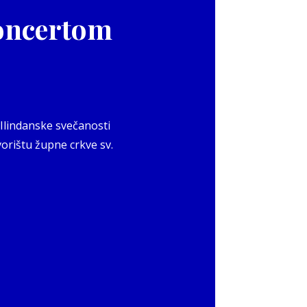
koncertom
 Ilindanske svečanosti
vorištu župne crkve sv.