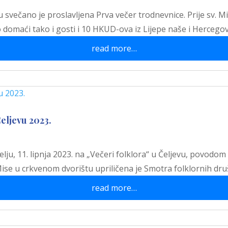
ju svečano je proslavljena Prva večer trodnevnice. Prije sv. Mi
o domaći tako i gosti i 10 HKUD-ova iz Lijepe naše i Hercego
read more…
eljevu 2023.
lju, 11. lipnja 2023. na „Večeri folklora“ u Čeljevu, povodo
e Mise u crkvenom dvorištu upriličena je Smotra folklornih dr
read more…