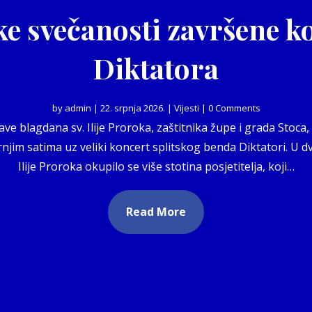
ke svečanosti završene 
Diktatora
by
admin
|
22. srpnja 2026.
|
Vijesti
| 0 Comments
e blagdana sv. Ilije Proroka, zaštitnika župe i grada Stoca,
njim satima uz veliki koncert splitskog benda Diktatori. U d
Ilije Proroka okupilo se više stotina posjetitelja, koji…
Read More