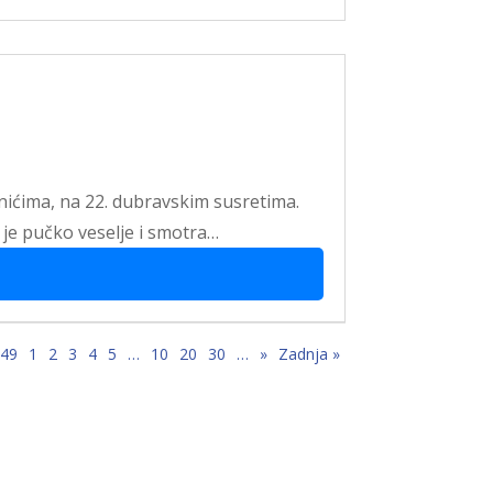
inićima, na 22. dubravskim susretima.
 je pučko veselje i smotra…
 49
1
2
3
4
5
…
10
20
30
…
»
Zadnja »