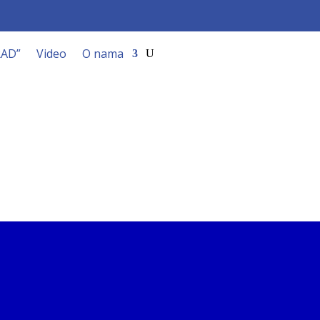
RAD”
Video
O nama