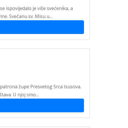
se ispovijedalo je više svećenika, a
vine. Svečanu sv. Misu u…
m patrona župe Presvetog Srca Isusova.
uštava. U njoj smo…