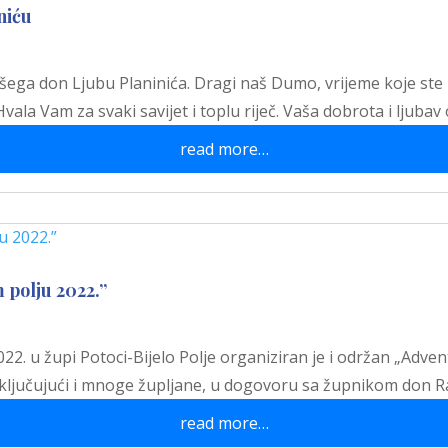
niću
ega don Ljubu Planinića. Dragi naš Dumo, vrijeme koje ste pr
 Hvala Vam za svaki savijet i toplu riječ. Vaša dobrota i ljub
read more…
 polju 2022.”
2. u župi Potoci-Bijelo Polje organiziran je i održan „Advent
uključujući i mnoge župljane, u dogovoru sa župnikom don
read more…