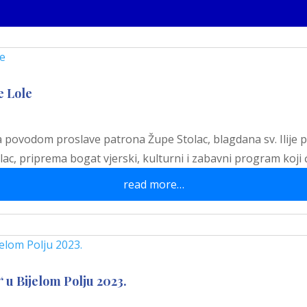
e Lole
 a povodom proslave patrona Župe Stolac, blagdana sv. Ilij
ac, priprema bogat vjerski, kulturni i zabavni program koji ć
read more…
 u Bijelom Polju 2023.