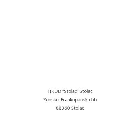
“Stolac grad svetog Ilije, u njemu
mi najmilije,
Stolac grad volim ja, sve dok teče
Bregava…”
HKUD “Stolac” Stolac
Zrinsko-Frankopanska bb
88360 Stolac