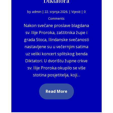
Diktatora
by
admin
|
22. srpnja 2026.
|
Vijesti
| 0
Comments
Nakon svečane proslave blagdana
sv. Ilije Proroka, zaštitnika župe i
grada Stoca, Ilindanske svečanosti
nastavljene su u večernjim satima
uz veliki koncert splitskog benda
Diktatori. U dvorištu župne crkve
sv. Ilije Proroka okupilo se više
stotina posjetitelja, koji…
Read More