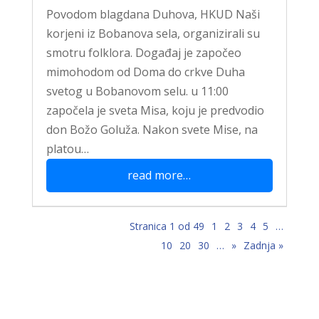
Povodom blagdana Duhova, HKUD Naši
korjeni iz Bobanova sela, organizirali su
smotru folklora. Događaj je započeo
mimohodom od Doma do crkve Duha
svetog u Bobanovom selu. u 11:00
započela je sveta Misa, koju je predvodio
don Božo Goluža. Nakon svete Mise, na
platou…
read more…
Stranica 1 od 49
1
2
3
4
5
…
10
20
30
…
»
Zadnja »