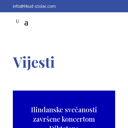
info@hkud-stolac.com
Vijesti
Ilindanske svečanosti
završene koncertom