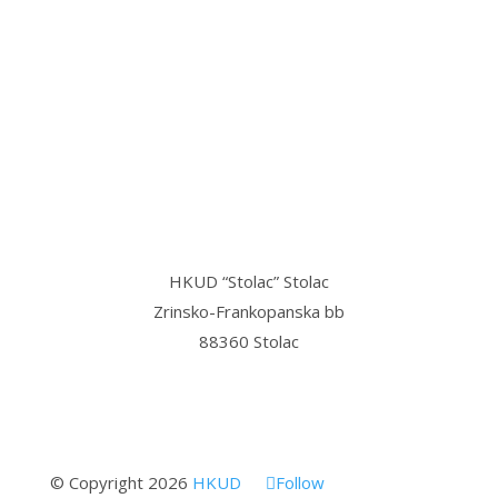
“Stolac grad svetog Ilije, u njemu
mi najmilije,
Stolac grad volim ja, sve dok teče
Bregava…”
HKUD “Stolac” Stolac
Zrinsko-Frankopanska bb
88360 Stolac
© Copyright 2026
HKUD
Follow