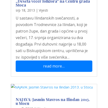
„Deseta večer folklora“ na Centru grada
Stoca
srp 18, 2013
|
Vijesti
U sastavu Ilindanskih svečanosti, a
povodom Trodnevnice za Ilindan, koji je
patron župe, dan grada i općine u prvoj
večeri, 17. srpnja organizirana su dva
događaja. Prvi duhovni: najprije u 18,00
sati u Biskupijskom centru, upriličena je
sv. ispovijed s više svećenika…
read more…
NAJAVA: Jasmin Stavros na Ilindan 2013.
u Stocu