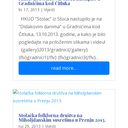
Gradnićima kod Čitluka
lis 17, 2013
|
Vijesti
HKUD “Stolac” iz Stoca nastupilo je na
“Didakovim danima” u Gradnićima kod
Čitluka, 13.10.2013. godine, a kako je bilo
pogledajte na priloženim slikama i videu!
{gallery}2013/gradnici{/gallery}
{flv}gradnici1{/flv} {flv}gradnici3{/flv}…
read more…
Stolačka folklorna društva na
Miholjdanskim susretima u Prenju 2013.
ruj 29, 2013
|
Vijesti