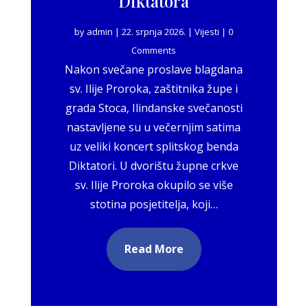
Diktatora
by
admin
|
22. srpnja 2026.
|
Vijesti
| 0
Comments
Nakon svečane proslave blagdana
sv. Ilije Proroka, zaštitnika župe i
grada Stoca, Ilindanske svečanosti
nastavljene su u večernjim satima
uz veliki koncert splitskog benda
Diktatori. U dvorištu župne crkve
sv. Ilije Proroka okupilo se više
stotina posjetitelja, koji…
Read More