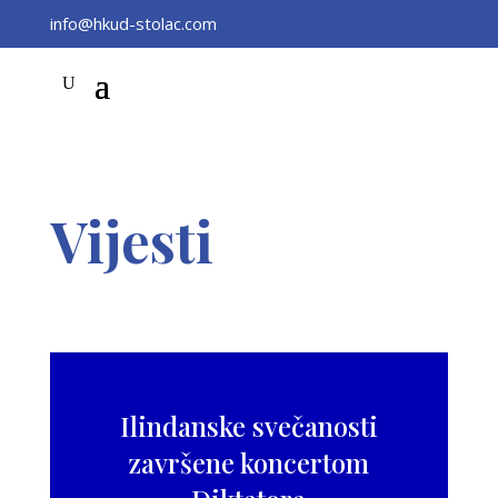
info@hkud-stolac.com
Vijesti
Ilindanske svečanosti
završene koncertom