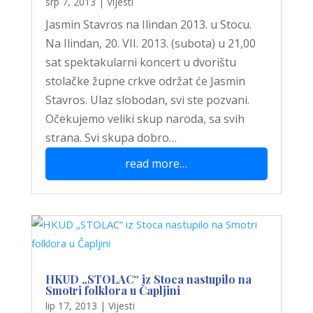
srp 7, 2013
|
Vijesti
Jasmin Stavros na Ilindan 2013. u Stocu.
Na Ilindan, 20. VII. 2013. (subota) u 21,00
sat spektakularni koncert u dvorištu
stolačke župne crkve održat će Jasmin
Stavros. Ulaz slobodan, svi ste pozvani.
Očekujemo veliki skup naroda, sa svih
strana. Svi skupa dobro…
read more…
HKUD „STOLAC“ iz Stoca nastupilo na
Smotri folklora u Čapljini
lip 17, 2013
|
Vijesti