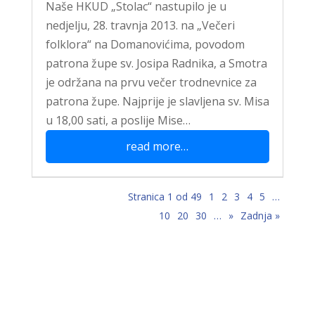
Naše HKUD „Stolac“ nastupilo je u
nedjelju, 28. travnja 2013. na „Večeri
folklora“ na Domanovićima, povodom
patrona župe sv. Josipa Radnika, a Smotra
je održana na prvu večer trodnevnice za
patrona župe. Najprije je slavljena sv. Misa
u 18,00 sati, a poslije Mise…
read more…
Stranica 1 od 49
1
2
3
4
5
…
10
20
30
…
»
Zadnja »