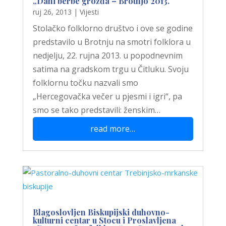
„Dani berbe grožđa – Brotnjo 2013.“
ruj 26, 2013
|
Vijesti
Stolačko folklorno društvo i ove se godine
predstavilo u Brotnju na smotri folklora u
nedjelju, 22. rujna 2013. u popodnevnim
satima na gradskom trgu u Čitluku. Svoju
folklornu točku nazvali smo
„Hercegovačka večer u pjesmi i igri“, pa
smo se tako predstavili: ženskim…
read more…
Blagoslovljen Biskupijski duhovno-
kulturni centar u Stocu i Proslavljena