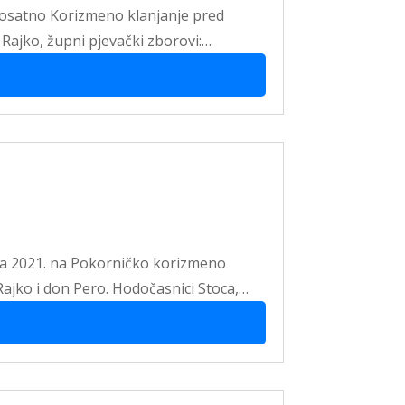
ednosatno Korizmeno klanjanje pred
n Rajko, župni pjevački zborovi:…
ujka 2021. na Pokorničko korizmeno
Rajko i don Pero. Hodočasnici Stoca,…