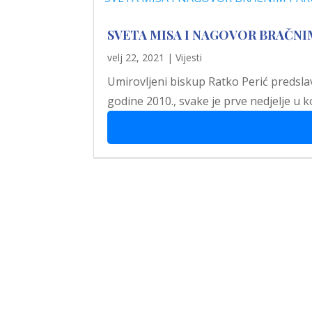
SVETA MISA I NAGOVOR BRAČN
velj 22, 2021
|
Vijesti
Umirovljeni biskup Ratko Perić predslav
godine 2010., svake je prve nedjelje u
“Stolac grad svetog Ilije, u nj