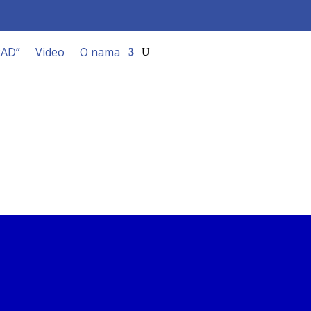
RAD”
Video
O nama