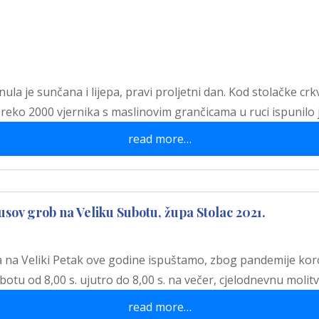
ula je sunčana i lijepa, pravi proljetni dan. Kod stolačke crk
Preko 2000 vjernika s maslinovim grančicama u ruci ispunilo
read more…
sov grob na Veliku Subotu, župa Stolac 2021.
a na Veliki Petak ove godine ispuštamo, zbog pandemije kor
otu od 8,00 s. ujutro do 8,00 s. na večer, cjelodnevnu moli
read more…