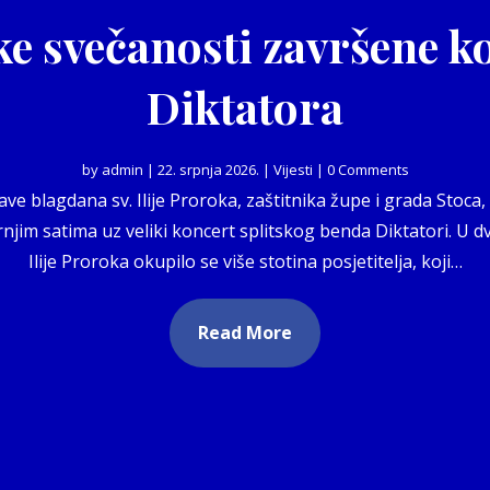
ke svečanosti završene 
Diktatora
by
admin
|
22. srpnja 2026.
|
Vijesti
| 0 Comments
e blagdana sv. Ilije Proroka, zaštitnika župe i grada Stoca,
njim satima uz veliki koncert splitskog benda Diktatori. U d
Ilije Proroka okupilo se više stotina posjetitelja, koji…
Read More