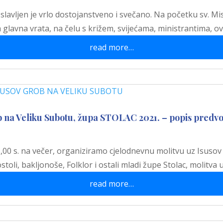
oslavljen je vrlo dostojanstveno i svečano. Na početku sv. M
na glavna vrata, na čelu s križem, svijećama, ministrantima, 
read more…
b na Veliku Subotu, župa STOLAC 2021. – popis predvo
8,00 s. na večer, organiziramo cjelodnevnu molitvu uz Isusov
stoli, bakljonoše, Folklor i ostali mladi župe Stolac, molitv
read more…