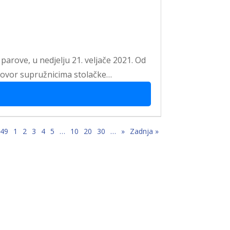
arove, u nedjelju 21. veljače 2021. Od
agovor supružnicima stolačke…
 49
1
2
3
4
5
…
10
20
30
…
»
Zadnja »