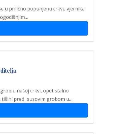
ise u prilično popunjenu crkvu vjernika
ovogodišnjim…
ditelja
 grob u našoj crkvi, opet stalno
a u tišini pred Isusovim grobom u…