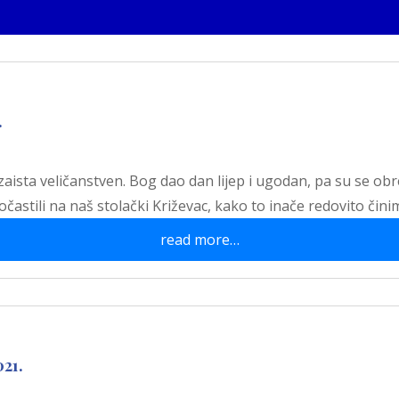
.
 zaista veličanstven. Bog dao dan lijep i ugodan, pa su se obr
astili na naš stolački Križevac, kako to inače redovito čini
read more…
021.