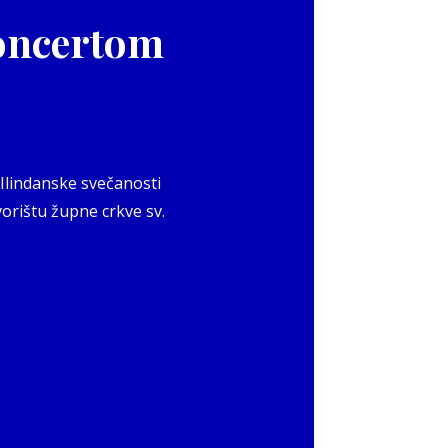
koncertom
 Ilindanske svečanosti
vorištu župne crkve sv.