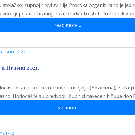
 u stolačkoj župnoj crkvi sv. Ilije Proroka organizirano je j
u vrlo lijepo aranžiranoj crkvi, predvodio stolački župnik do
read more…
 u Hrasnu 2021.
hodočastile su u Treću korizmenu nedjelju (Bezimena), 7. ož
rasno. Hodočašće su predvodili župnici navedenih župa don 
read more…