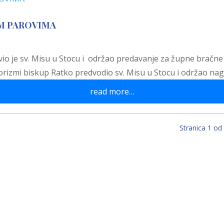
IM PAROVIMA
io je sv. Misu u Stocu i održao predavanje za župne bračne p
 korizmi biskup Ratko predvodio sv. Misu u Stocu i održao n
read more…
Stranica 1 od
emu mi najmilije,