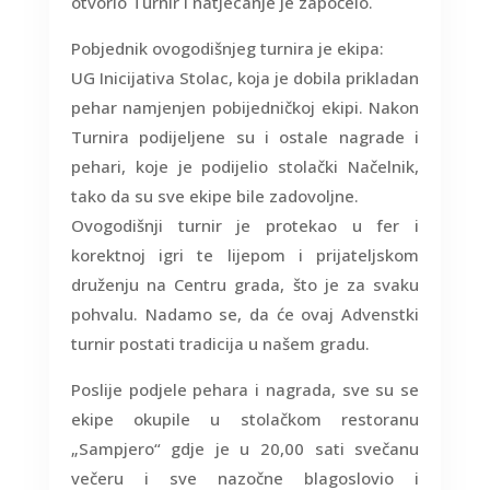
otvorio Turnir i natjecanje je započelo.
Pobjednik ovogodišnjeg turnira je ekipa:
UG Inicijativa Stolac, koja je dobila prikladan
pehar namjenjen pobijedničkoj ekipi. Nakon
Turnira podijeljene su i ostale nagrade i
pehari, koje je podijelio stolački Načelnik,
tako da su sve ekipe bile zadovoljne.
Ovogodišnji turnir je protekao u fer i
korektnoj igri te lijepom i prijateljskom
druženju na Centru grada, što je za svaku
pohvalu. Nadamo se, da će ovaj Advenstki
turnir postati tradicija u našem gradu.
Poslije podjele pehara i nagrada, sve su se
ekipe okupile u stolačkom restoranu
„Sampjero“ gdje je u 20,00 sati svečanu
večeru i sve nazočne blagoslovio i