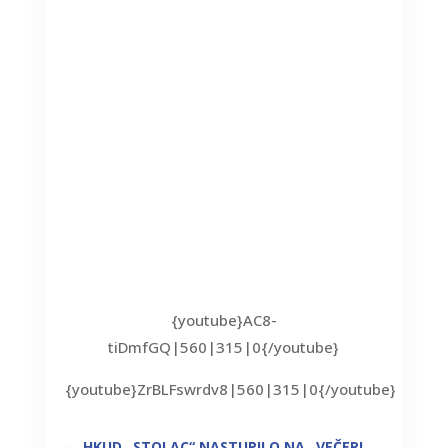
{youtube}AC8-
tiDmfGQ|560|315|0{/youtube}
{youtube}ZrBLFswrdv8|560|315|0{/youtube}
←
HKUD „STOLAC“ NASTUPILO NA „VEČERI