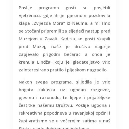
Poslije programa gosti su posjetili
Vjetrenicu, gdje ih je pjesmom pozdravila
klapa „Zvijezda Mora“ iz Neuma, a mi smo
se Stočani pripremili za sljedeći nastup pred
Muzejom u Zavali. Kad su se gosti skupili
pred Muzej, naše je društvo najprije
zapjevalo prigodni bećarac a onda je
krenula Lindža, koju je gledateljstvo vrlo
zainteresirano pratilo i pljeskom nagradilo.
Nakon svega programa, slijedila je vrlo
bogata zakuska uz ugodan razgovor,
pjesmu i razonodu, te lijepe i prijateljske
čestitke našemu Društvu. Poslije ugodna i
rekreativna popodneva u ravanjskoj općini i
župi vratismo se u večernjim satima u naš
Stolac u vrlo dobrom raspoloženju.