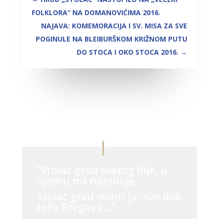
FOLKLORA“ NA DOMANOVIĆIMA 2016.
NAJAVA: KOMEMORACIJA I SV. MISA ZA SVE
POGINULE NA BLEIBURŠKOM KRIŽNOM PUTU
DO STOCA I OKO STOCA 2016.
→
“Stolac grad svetog Ilije, u
njemu mi najmilije,
Stolac grad volim ja, sve dok
teče Bregava…”