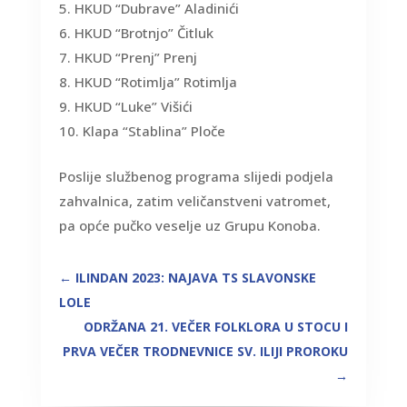
HKUD “Dubrave” Aladinići
HKUD “Brotnjo” Čitluk
HKUD “Prenj” Prenj
HKUD “Rotimlja” Rotimlja
HKUD “Luke” Višići
Klapa “Stablina” Ploče
Poslije službenog programa slijedi podjela
zahvalnica, zatim veličanstveni vatromet,
pa opće pučko veselje uz Grupu Konoba.
←
ILINDAN 2023: NAJAVA TS SLAVONSKE
LOLE
ODRŽANA 21. VEČER FOLKLORA U STOCU I
PRVA VEČER TRODNEVNICE SV. ILIJI PROROKU
→