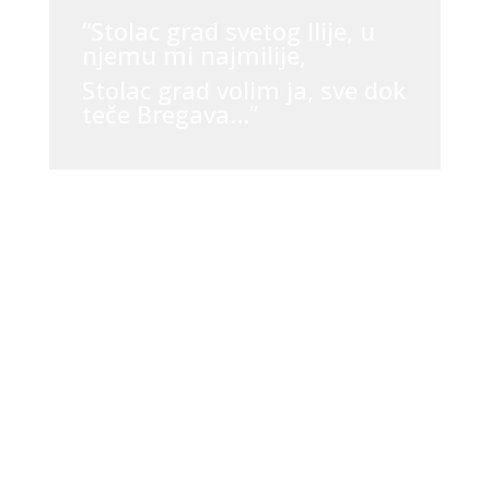
“Stolac grad svetog Ilije, u
njemu mi najmilije,
Stolac grad volim ja, sve dok
teče Bregava…”