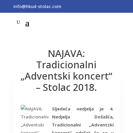
info@hkud-stolac.com
NAJAVA:
Tradicionalni
„Adventski koncert“
– Stolac 2018.
Sljedeća nedjelja je 4.
Nedjelja Došašća,
Tradicionalni „Adventski
koncert“ održat će se u