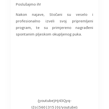
Poslušajmo ih!
Nakon najave, Stočani su veselo i
profesionalno izveli svoj pripremljeni
program, te su primjereno nagrađeni
spontanim pljeskom okupljenog puka.
{youtube}Hj43Qyq-
IZo|560|315|0{/youtube}