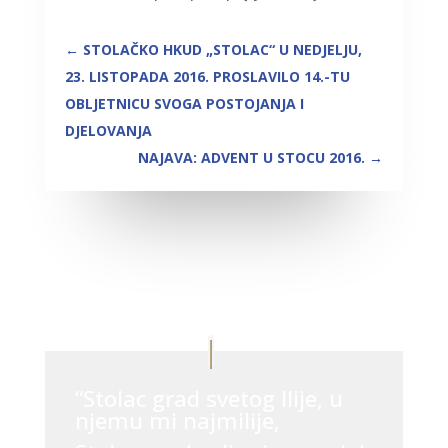
←
STOLAČKO HKUD „STOLAC“ U NEDJELJU,
23. LISTOPADA 2016. PROSLAVILO 14.-TU
OBLJETNICU SVOGA POSTOJANJA I
DJELOVANJA
NAJAVA: ADVENT U STOCU 2016.
→
“Stolac grad svetog Ilije, u
njemu mi najmilije,