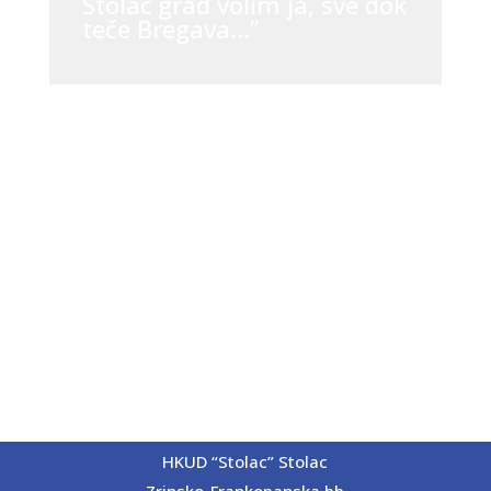
Stolac grad volim ja, sve dok
teče Bregava…”
HKUD “Stolac” Stolac