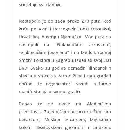
sudjeluju svi članovi.
Nastupalo je do sada preko 270 puta: kod
kuće, po Bosni i Hercegovini, Boki Kotorskoj,
Hrvatskoj, Austriji i Njemačkoj. Više puta su
nastupali na “Đakovačkim vezovima“,
“Vinkovačkim jesenima” i na Međunarodnoj
Smotri Folklora u Zagrebu. Izdali su svoj CD i
DVD. Svake su godine domaćini Ilindanskih
slavlja u Stocu za Patron župe i Dan grada i
općine, te organizatori raznih kulturnih
manifestacija u svome gradu.
Danas će se ovdje na Aladinićima
predstaviti: Zajedničkim bećarcem, Ženskim
bećarcem, Muškim bećarcem, Miješanim
kolom, Svatovskom pjesmom i Lindžom.