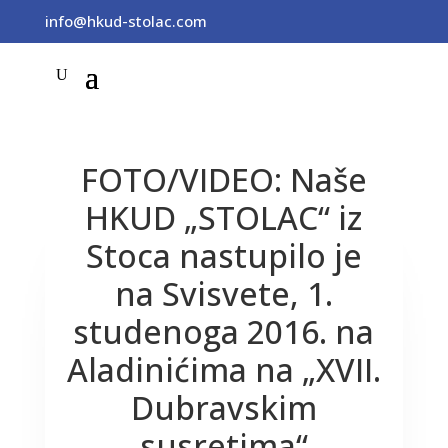
info@hkud-stolac.com
FOTO/VIDEO: Naše
HKUD „STOLAC“ iz
Stoca nastupilo je
na Svisvete, 1.
studenoga 2016. na
Aladinićima na „XVII.
Dubravskim
susretima“