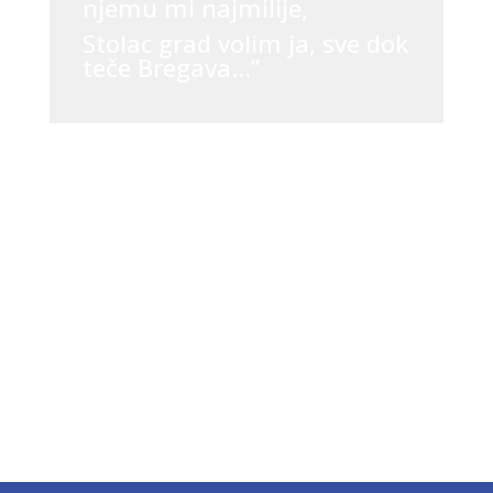
njemu mi najmilije,
Stolac grad volim ja, sve dok
teče Bregava…”