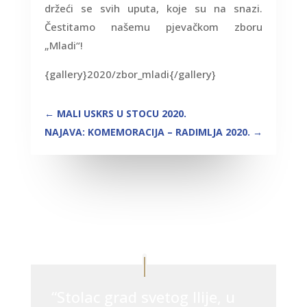
držeći se svih uputa, koje su na snazi.
Čestitamo našemu pjevačkom zboru
„Mladi“!
{gallery}2020/zbor_mladi{/gallery}
←
MALI USKRS U STOCU 2020.
NAJAVA: KOMEMORACIJA – RADIMLJA 2020.
→
“Stolac grad svetog Ilije, u