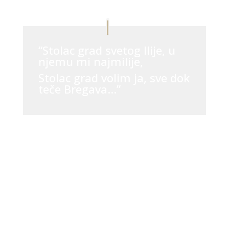
“Stolac grad svetog Ilije, u
njemu mi najmilije,
Stolac grad volim ja, sve dok
teče Bregava…”