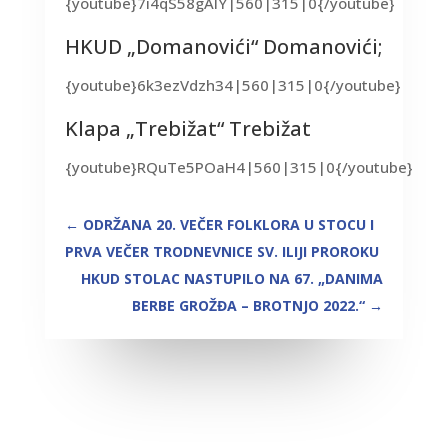
{youtube}7i4qS58gAlY|560|315|0{/youtube}
HKUD „Domanovići“ Domanovići;
{youtube}6k3ezVdzh34|560|315|0{/youtube}
Klapa „Trebižat“ Trebižat
{youtube}RQuTe5POaH4|560|315|0{/youtube}
←
ODRŽANA 20. VEČER FOLKLORA U STOCU I
PRVA VEČER TRODNEVNICE SV. ILIJI PROROKU
HKUD STOLAC NASTUPILO NA 67. „DANIMA
BERBE GROŽĐA – BROTNJO 2022.“
→