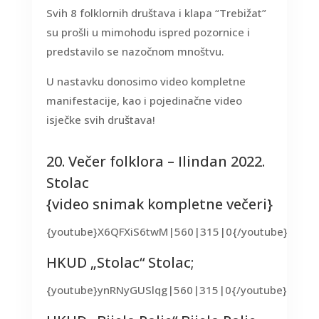
Svih 8 folklornih društava i klapa “Trebižat”
su prošli u mimohodu ispred pozornice i
predstavilo se nazočnom mnoštvu.
U nastavku donosimo video kompletne
manifestacije, kao i pojedinačne video
isječke svih društava!
20. Večer folklora – Ilindan 2022.
Stolac
{video snimak kompletne večeri}
{youtube}X6QFXiS6twM|560|315|0{/youtube}
HKUD „Stolac“ Stolac;
{youtube}ynRNyGUSlqg|560|315|0{/youtube}