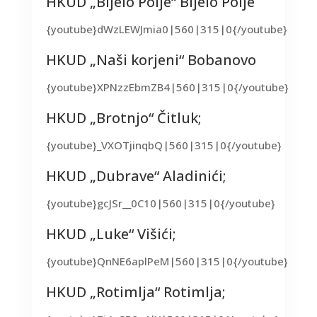
HKUD „Bijelo Polje“ Bijelo Polje
{youtube}dWzLEWJmia0|560|315|0{/youtube}
HKUD „Naši korjeni“ Bobanovo
{youtube}XPNzzEbmZB4|560|315|0{/youtube}
HKUD „Brotnjo“ Čitluk;
{youtube}_VXOTjinqbQ|560|315|0{/youtube}
HKUD „Dubrave“ Aladinići;
{youtube}gcJSr__0C10|560|315|0{/youtube}
HKUD „Luke“ Višići;
{youtube}QnNE6aplPeM|560|315|0{/youtube}
HKUD „Rotimlja“ Rotimlja;