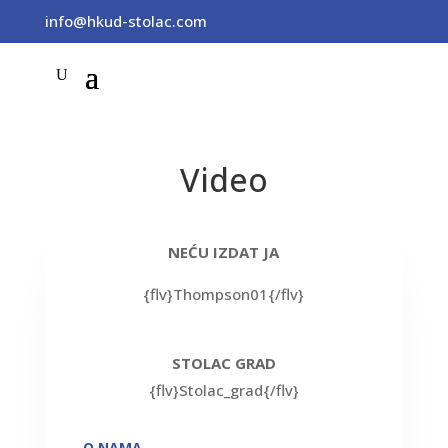
info@hkud-stolac.com
Video
NEĆU IZDAT JA
{flv}Thompson01{/flv}
STOLAC GRAD
{flv}Stolac_grad{/flv}
←
O NAMA