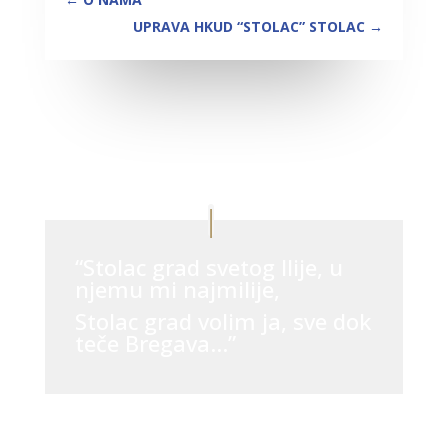
UPRAVA HKUD “STOLAC” STOLAC
→
“Stolac grad svetog Ilije, u
njemu mi najmilije,
Stolac grad volim ja, sve dok
teče Bregava…”